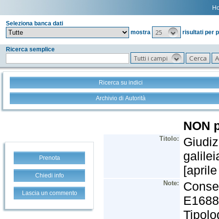
H
Seleziona banca dati
25
mostra
risultati per 
Ricerca semplice
Tutti i campi
Ricerca su indici
Archivio di Autorità
Prenota
Chiedi info
Lascia un commento