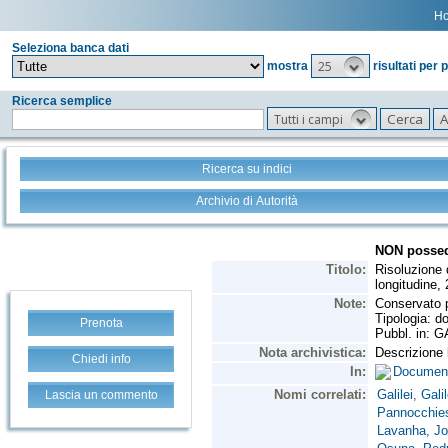
H
Seleziona banca dati
25
mostra
risultati per 
Ricerca semplice
Tutti i campi
Ricerca su indici
Archivio di Autorità
Prenota
Chiedi info
Lascia un commento