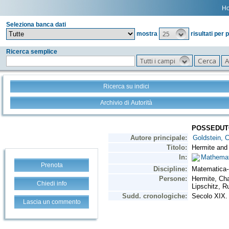
H
Seleziona banca dati
25
mostra
risultati per 
Ricerca semplice
Tutti i campi
Ricerca su indici
Archivio di Autorità
Prenota
Chiedi info
Lascia un commento