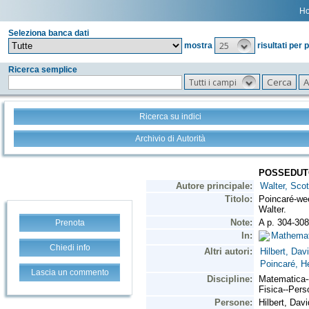
H
Seleziona banca dati
25
mostra
risultati per 
Ricerca semplice
Tutti i campi
Ricerca su indici
Archivio di Autorità
Prenota
Chiedi info
Lascia un commento