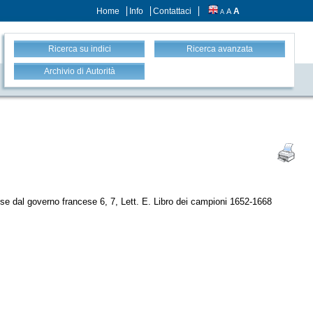
Home
Info
Contattaci
A
A
A
Ricerca su indici
Ricerca avanzata
Archivio di Autorità