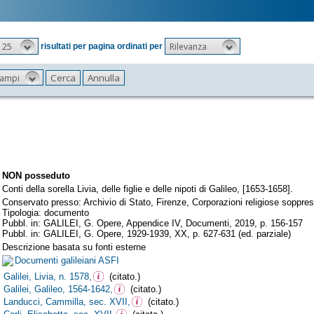
25
Rilevanza
risultati per pagina ordinati per
 campi