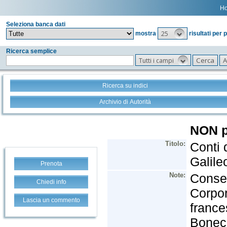
H
Seleziona banca dati
25
mostra
risultati per 
Ricerca semplice
Tutti i campi
Ricerca su indici
Archivio di Autorità
Prenota
Chiedi info
Lascia un commento