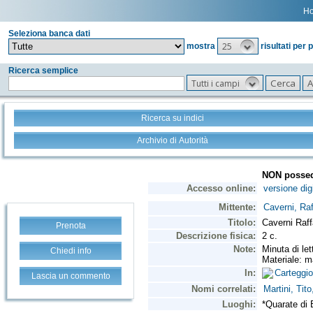
H
Seleziona banca dati
25
mostra
risultati per 
Ricerca semplice
Tutti i campi
Ricerca su indici
Archivio di Autorità
Prenota
Chiedi info
Lascia un commento