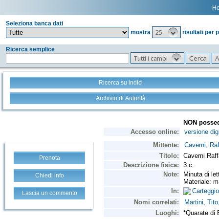
H
Seleziona banca dati
25
mostra
risultati per 
Ricerca semplice
Tutti i campi
Ricerca su indici
Archivio di Autorità
Prenota
Chiedi info
Lascia un commento