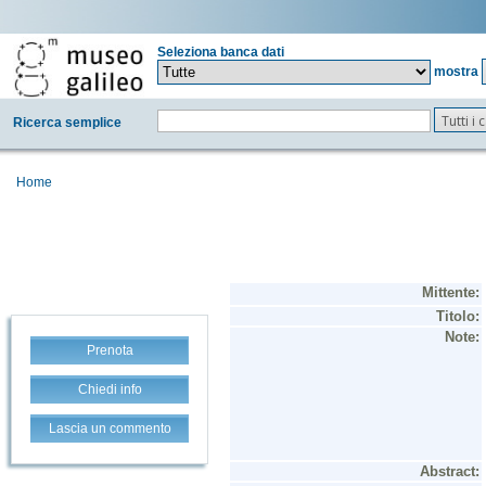
Seleziona banca dati
mostra
Tutti i
Ricerca semplice
Home
Prenota
Chiedi info
Lascia un commento