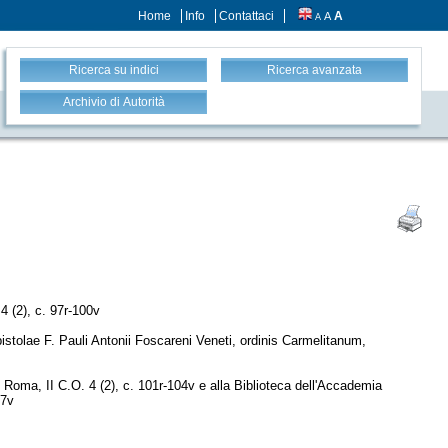
Home
Info
Contattaci
A
A
A
Ricerca su indici
Ricerca avanzata
Archivio di Autorità