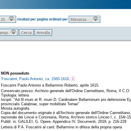
25
Rilevanza
risultati per pagina ordinati per
 campi