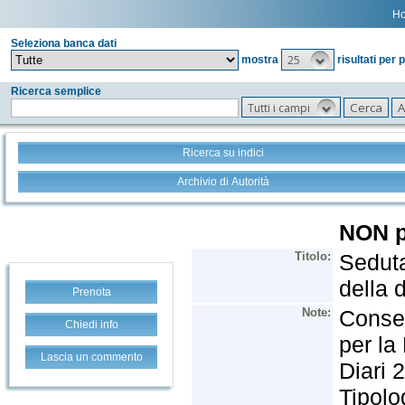
H
Seleziona banca dati
25
mostra
risultati per 
Ricerca semplice
Tutti i campi
Ricerca su indici
Archivio di Autorità
Prenota
Chiedi info
Lascia un commento