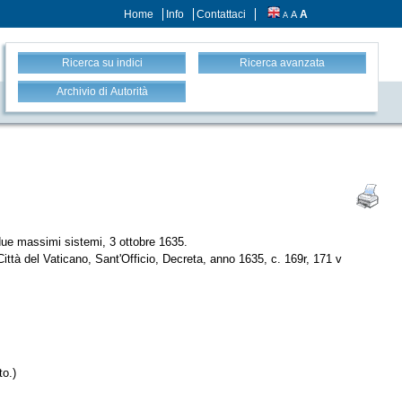
Home
Info
Contattaci
A
A
A
Ricerca su indici
Ricerca avanzata
Archivio di Autorità