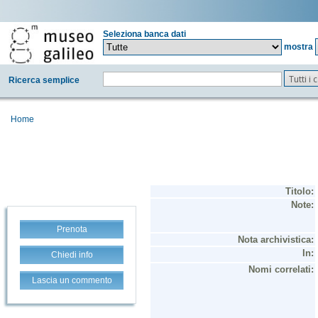
Seleziona banca dati
mostra
Tutti i
Ricerca semplice
Home
Prenota
Chiedi info
Lascia un commento