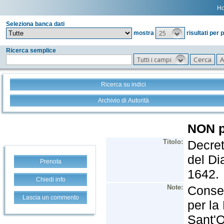
H
Seleziona banca dati
25
mostra
risultati per 
Ricerca semplice
Tutti i campi
Ricerca su indici
Archivio di Autorità
Prenota
Chiedi info
Lascia un commento