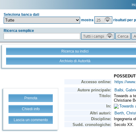
H
Seleziona banca dati
25
mostra
risultati per 
Ricerca semplice
Tutti i campi
Ricerca su indici
Archivio di Autorità
Prenota
Chiedi info
Lascia un commento