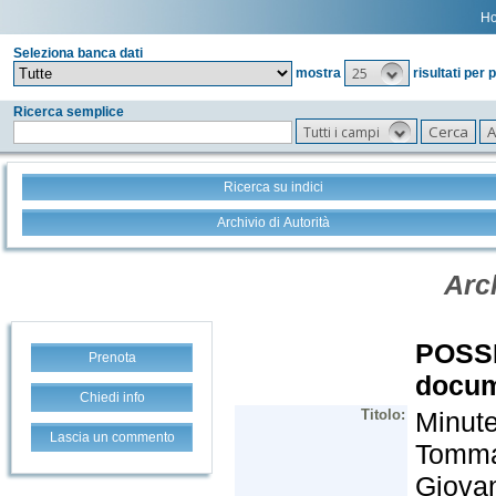
H
Seleziona banca dati
25
mostra
risultati per 
Ricerca semplice
Tutti i campi
Ricerca su indici
Archivio di Autorità
Prenota
Chiedi info
Lascia un commento