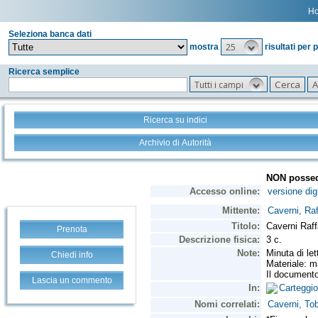
H
Seleziona banca dati
25
mostra
risultati per 
Ricerca semplice
Tutti i campi
Ricerca su indici
Archivio di Autorità
Prenota
Chiedi info
Lascia un commento