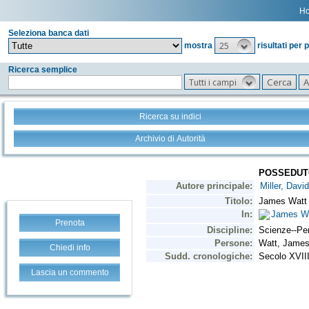
H
Seleziona banca dati
25
mostra
risultati per 
Ricerca semplice
Tutti i campi
Ricerca su indici
Archivio di Autorità
Prenota
Chiedi info
Lascia un commento