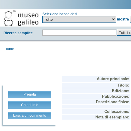
Seleziona banca dati
mostra
Tutti i
Ricerca semplice
Home
Prenota
Chiedi info
Lascia un commento