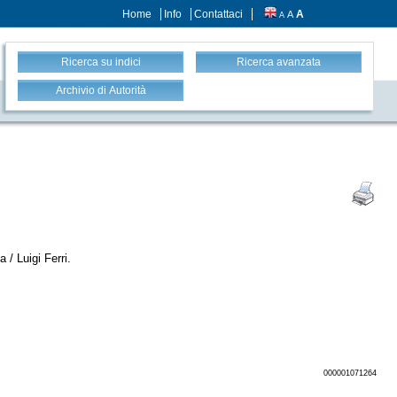
Home
Info
Contattaci
A
A
A
Ricerca su indici
Ricerca avanzata
Archivio di Autorità