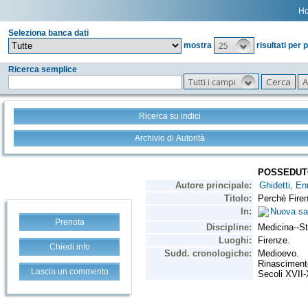
H
Seleziona banca dati
25
mostra
risultati per 
Ricerca semplice
Tutti i campi
Ricerca su indici
Archivio di Autorità
Prenota
Chiedi info
Lascia un commento