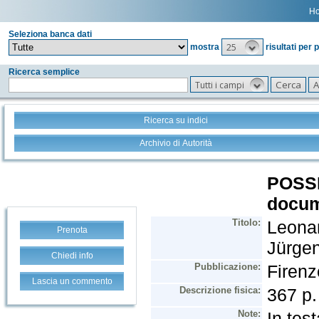
H
Seleziona banca dati
25
mostra
risultati per 
Ricerca semplice
Tutti i campi
Ricerca su indici
Archivio di Autorità
Prenota
Chiedi info
Lascia un commento