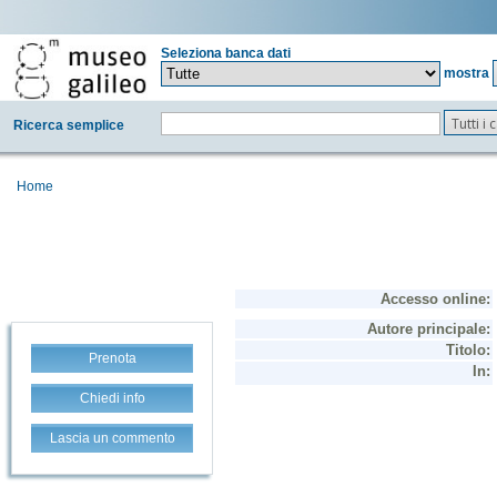
Seleziona banca dati
mostra
Tutti i
Ricerca semplice
Home
Prenota
Chiedi info
Lascia un commento