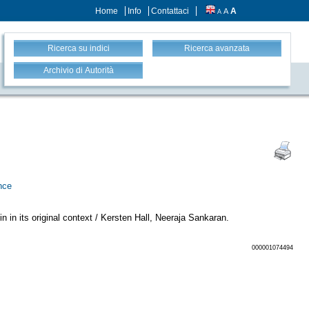
Home
Info
Contattaci
A
A
A
Ricerca su indici
Ricerca avanzata
Archivio di Autorità