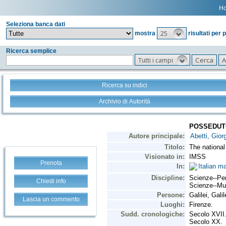
H
Seleziona banca dati
25
mostra
risultati per 
Ricerca semplice
Tutti i campi
Ricerca su indici
Archivio di Autorità
Prenota
Chiedi info
Lascia un commento