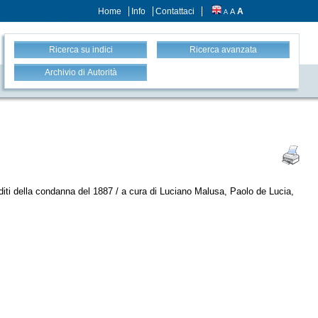
Home
Info
Contattaci
A
A
A
Ricerca su indici
Ricerca avanzata
Archivio di Autorità