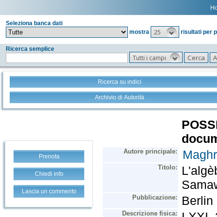
H
Seleziona banca dati
25
mostra
risultati per 
Ricerca semplice
Tutti i campi
Ricerca su indici
Archivio di Autorità
Prenota
Chiedi info
Lascia un commento