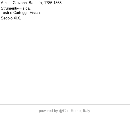
powered by
@Cult
Rome, Italy.