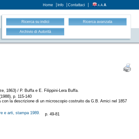
Home
Info
Contattaci
A
A
A
Ricerca su indici
Ricerca avanzata
Archivio di Autorità