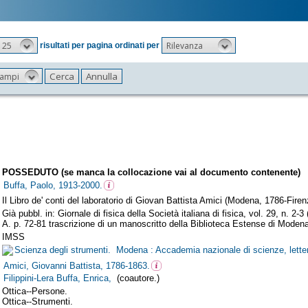
25
Rilevanza
risultati per pagina ordinati per
 campi