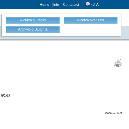
Home
Info
Contattaci
A
A
A
Ricerca su indici
Ricerca avanzata
Archivio di Autorità