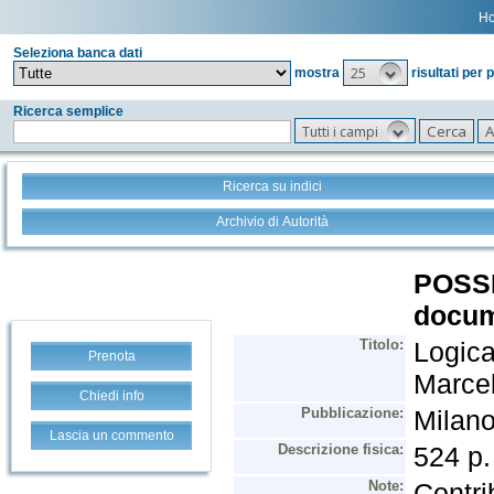
H
Seleziona banca dati
25
mostra
risultati per 
Ricerca semplice
Tutti i campi
Ricerca su indici
Archivio di Autorità
Prenota
Chiedi info
Lascia un commento