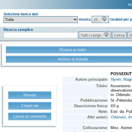
H
Seleziona banca dati
25
mostra
risultati per 
Ricerca semplice
Tutti i campi
Ricerca su indici
Archivio di Autorità
Prenota
Chiedi info
Lascia un commento