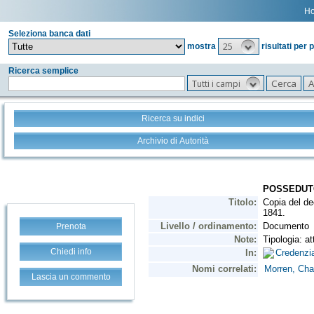
H
Seleziona banca dati
25
mostra
risultati per 
Ricerca semplice
Tutti i campi
Ricerca su indici
Archivio di Autorità
Prenota
Chiedi info
Lascia un commento