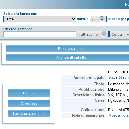
H
Seleziona banca dati
25
mostra
risultati per 
Ricerca semplice
Tutti i campi
Ricerca su indici
Archivio di Autorità
Prenota
Chiedi info
Lascia un commento