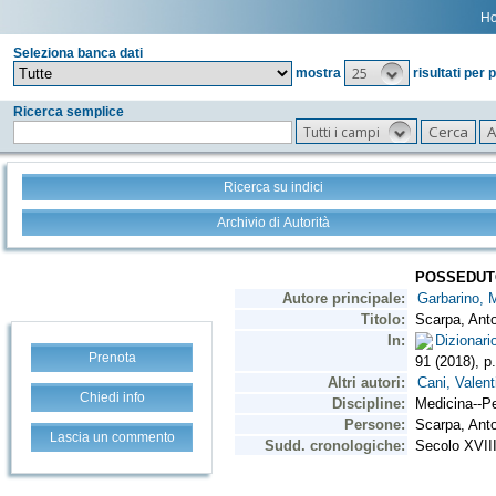
H
Seleziona banca dati
25
mostra
risultati per 
Ricerca semplice
Tutti i campi
Ricerca su indici
Archivio di Autorità
Prenota
Chiedi info
Lascia un commento