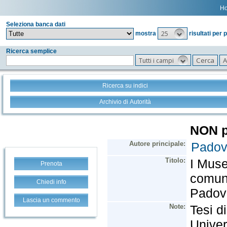
H
Seleziona banca dati
25
mostra
risultati per 
Ricerca semplice
Tutti i campi
Ricerca su indici
Archivio di Autorità
Prenota
Chiedi info
Lascia un commento