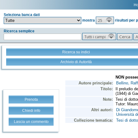
H
Seleziona banca dati
25
mostra
risultati per 
Ricerca semplice
Tutti i campi
Ricerca su indici
Archivio di Autorità
Prenota
Chiedi info
Lascia un commento