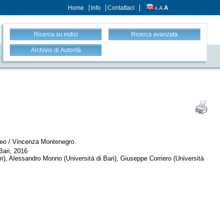
Home
Info
Contattaci
A
A
A
Ricerca su indici
Ricerca avanzata
Archivio di Autorità