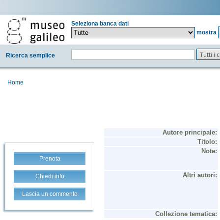
Seleziona banca dati
mostra
Tutti i
Ricerca semplice
Home
Prenota
Chiedi info
Lascia un commento