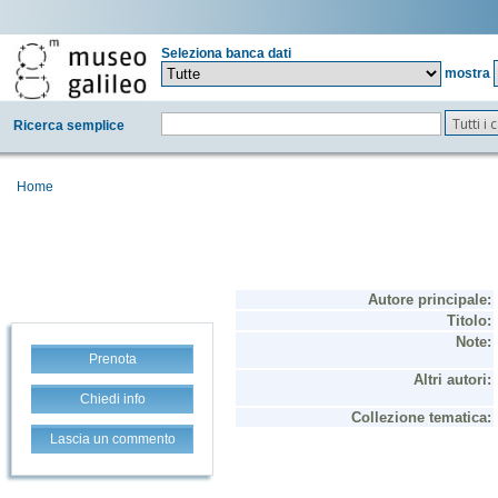
Seleziona banca dati
mostra
Tutti i
Ricerca semplice
Home
Prenota
Chiedi info
Lascia un commento