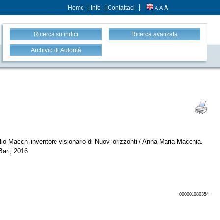
Home
Info
Contattaci
A
A
A
Ricerca su indici
Ricerca avanzata
Archivio di Autorità