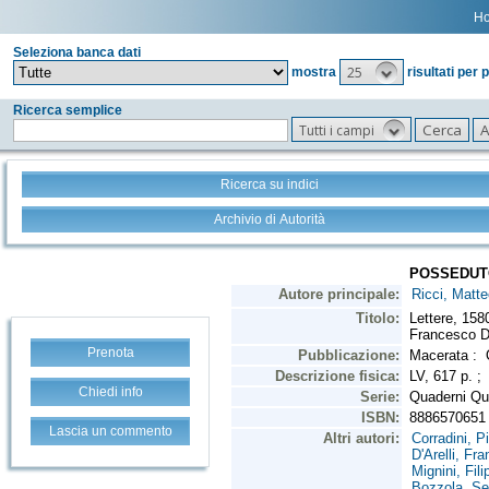
H
Seleziona banca dati
25
mostra
risultati per 
Ricerca semplice
Tutti i campi
Ricerca su indici
Archivio di Autorità
Prenota
Chiedi info
Lascia un commento