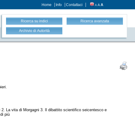
Home
Info
Contattaci
A
A
A
Ricerca su indici
Ricerca avanzata
Archivio di Autorità