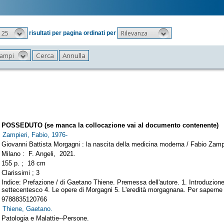
25
Rilevanza
risultati per pagina ordinati per
 campi