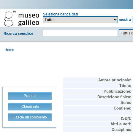
Seleziona banca dati
mostra
Tutti i
Ricerca semplice
Home
Prenota
Chiedi info
Lascia un commento