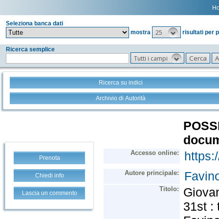
H
Seleziona banca dati
25
mostra
risultati per 
Ricerca semplice
Tutti i campi
Ricerca su indici
Archivio di Autorità
Prenota
Chiedi info
Lascia un commento