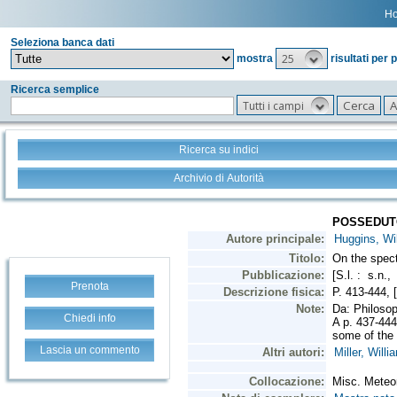
H
Seleziona banca dati
25
mostra
risultati per 
Ricerca semplice
Tutti i campi
Ricerca su indici
Archivio di Autorità
Prenota
Chiedi info
Lascia un commento