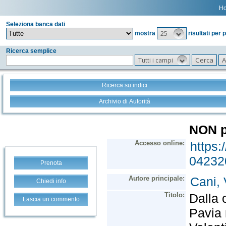
H
Seleziona banca dati
25
mostra
risultati per 
Ricerca semplice
Tutti i campi
Ricerca su indici
Archivio di Autorità
Prenota
Chiedi info
Lascia un commento