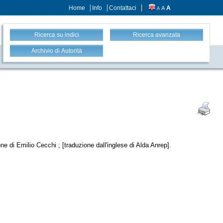
Home
Info
Contattaci
A
A
A
Ricerca su indici
Ricerca avanzata
Archivio di Autorità