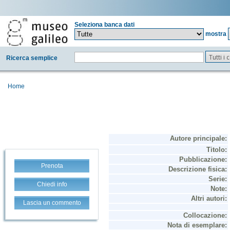
Seleziona banca dati
mostra
Tutti i
Ricerca semplice
Home
Prenota
Chiedi info
Lascia un commento