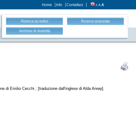
Home
Info
Contattaci
A
A
A
Ricerca su indici
Ricerca avanzata
Archivio di Autorità