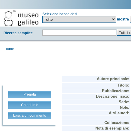
Seleziona banca dati
mostra
Tutti i
Ricerca semplice
Home
Prenota
Chiedi info
Lascia un commento