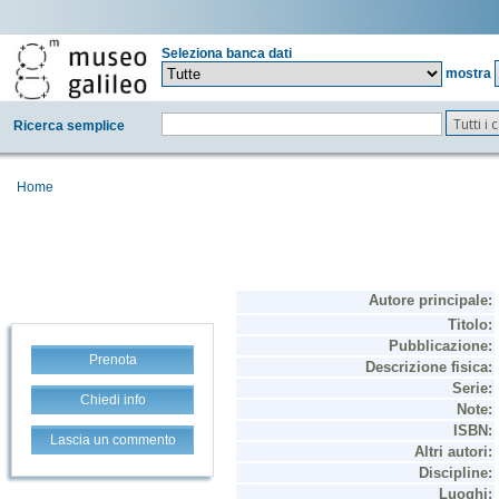
Seleziona banca dati
mostra
Tutti i
Ricerca semplice
Home
Prenota
Chiedi info
Lascia un commento