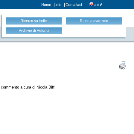
Home
Info
Contattaci
A
A
A
Ricerca su indici
Ricerca avanzata
Archivio di Autorità