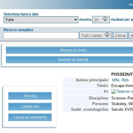
H
Seleziona banca dati
25
mostra
risultati per 
Ricerca semplice
Tutti i campi
Ricerca su indici
Archivio di Autorità
Prenota
Chiedi info
Lascia un commento