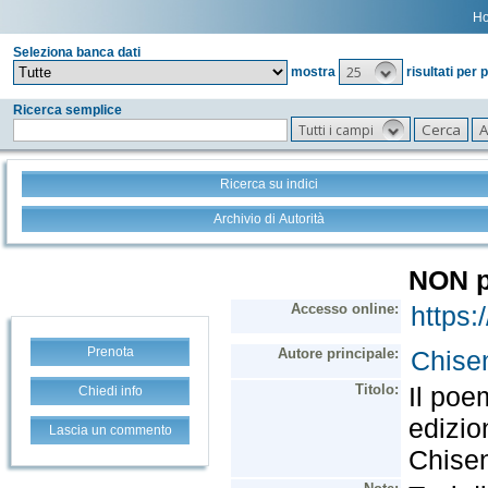
H
Seleziona banca dati
25
mostra
risultati per 
Ricerca semplice
Tutti i campi
Ricerca su indici
Archivio di Autorità
Prenota
Chiedi info
Lascia un commento