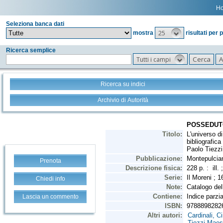
H
Seleziona banca dati
25
mostra
risultati per 
Ricerca semplice
Tutti i campi
Ricerca su indici
Archivio di Autorità
Prenota
Chiedi info
Lascia un commento