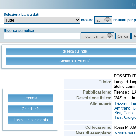
H
Seleziona banca dati
25
mostra
risultati per 
Ricerca semplice
Tutti i campi
Ricerca su indici
Archivio di Autorità
Prenota
Chiedi info
Lascia un commento