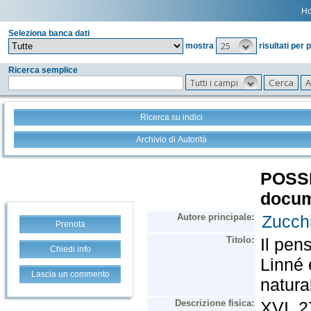
H
Seleziona banca dati
25
mostra
risultati per 
Ricerca semplice
Tutti i campi
Ricerca su indici
Archivio di Autorità
Prenota
Chiedi info
Lascia un commento