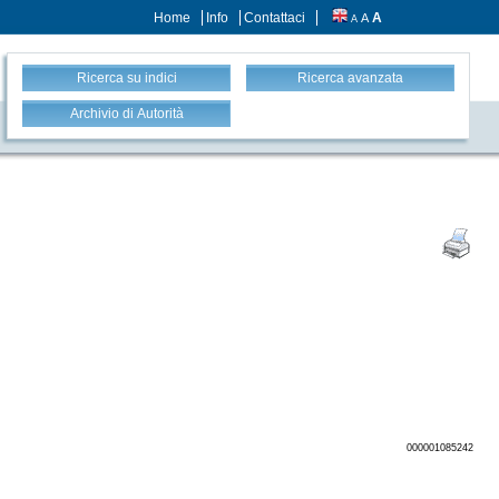
Home
Info
Contattaci
A
A
A
Ricerca su indici
Ricerca avanzata
Archivio di Autorità