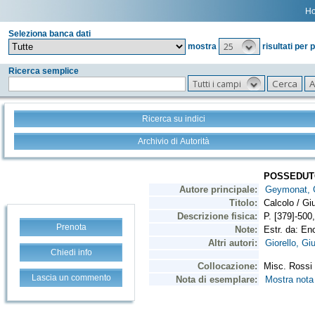
H
Seleziona banca dati
25
mostra
risultati per 
Ricerca semplice
Tutti i campi
Ricerca su indici
Archivio di Autorità
Prenota
Chiedi info
Lascia un commento