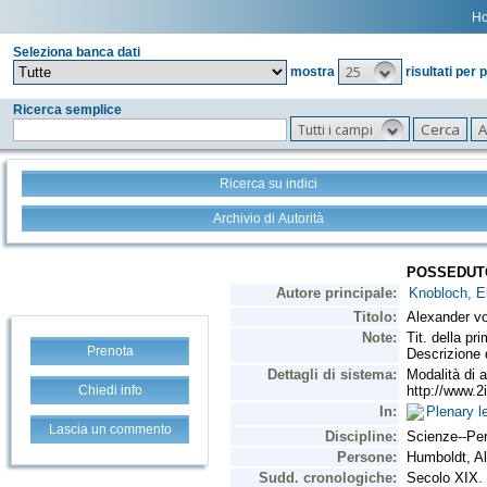
H
Seleziona banca dati
25
mostra
risultati per 
Ricerca semplice
Tutti i campi
Ricerca su indici
Archivio di Autorità
Prenota
Chiedi info
Lascia un commento